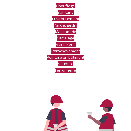
Chauffage
Sanitaire
Environnement
Parc et jardin
Maçonnerie
Carrelage
Menuiserie
Parachèvement
Peinture en bâtiment
Soudure
Ferronnerie